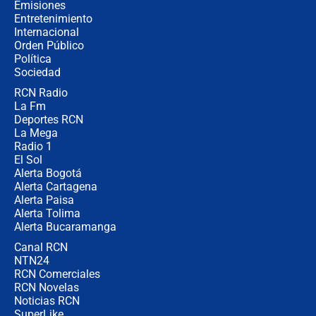
Emisiones
Entretenimiento
Internacional
Las seis de las 6 con Juan Lozano |
Orden Público
jueves 6 de agosto de 2026
Política
Sociedad
RCN Radio
Posesión de Abelardo De La Espriella
La Fm
en Cali: ¿qué pasará con los
congresistas del Pacto Histórico que
Deportes RCN
no asistirán?
La Mega
Radio 1
El Sol
Alerta Bogotá
Alerta Cartagena
Alerta Paisa
Alerta Tolima
Alerta Bucaramanga
Canal RCN
NTN24
RCN Comerciales
RCN Novelas
Noticias RCN
SuperLike