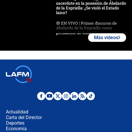
sacerdote en la posesión de Abelardo
de la Espriella: ¿Se violó el Estado
laico?
🔴 EN VIVO | Primer discurso de
Abelardo de la Espriella como
presidente de Colombia
Más videos
¿La posesión de Abelardo De la
Espriella en Cali inicia la
descentralización en Colombia? Esto
respondió el alcalde Eder
Así será la posesión de Abelardo de
la Espriella este 7 de agosto:
cronograma oficial y detalles clave
Desde dermatitis hasta infecciones:
los riesgos de usar cascos de motos
de aplicaciones de transporte
Actualidad
Carta del Director
¿Cómo comprar dólares desde el
Deportes
celular? Requisitos, pasos y
Economía
recomendaciones