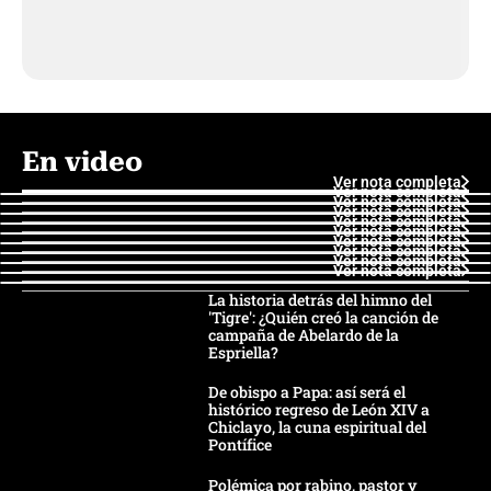
En video
Ver nota completa
Ver nota completa
Ver nota completa
Ver nota completa
Ver nota completa
Ver nota completa
Ver nota completa
Ver nota completa
Ver nota completa
Ver nota completa
La historia detrás del himno del
'Tigre': ¿Quién creó la canción de
campaña de Abelardo de la
Espriella?
De obispo a Papa: así será el
histórico regreso de León XIV a
Chiclayo, la cuna espiritual del
Pontífice
Polémica por rabino, pastor y