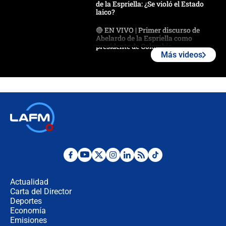
de la Espriella: ¿Se violó el Estado
laico?
🔴 EN VIVO | Primer discurso de
Abelardo de la Espriella como
presidente de Colombia
Más videos
¿La posesión de Abelardo De la
Espriella en Cali inicia la
descentralización en Colombia? Esto
respondió el alcalde Eder
Así será la posesión de Abelardo de
la Espriella este 7 de agosto:
cronograma oficial y detalles clave
Desde dermatitis hasta infecciones:
los riesgos de usar cascos de motos
de aplicaciones de transporte
Actualidad
Carta del Director
¿Cómo comprar dólares desde el
Deportes
celular? Requisitos, pasos y
Economía
recomendaciones
Emisiones