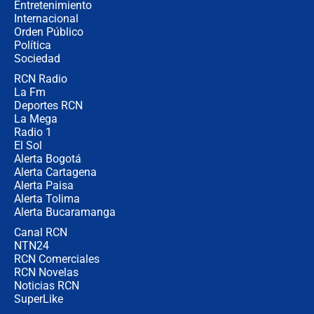
Entretenimiento
Internacional
Las seis de las 6 con Juan Lozano |
Orden Público
jueves 6 de agosto de 2026
Política
Sociedad
RCN Radio
Posesión de Abelardo De La Espriella
La Fm
en Cali: ¿qué pasará con los
congresistas del Pacto Histórico que
Deportes RCN
no asistirán?
La Mega
Radio 1
El Sol
Alerta Bogotá
Alerta Cartagena
Alerta Paisa
Alerta Tolima
Alerta Bucaramanga
Canal RCN
NTN24
RCN Comerciales
RCN Novelas
Noticias RCN
SuperLike