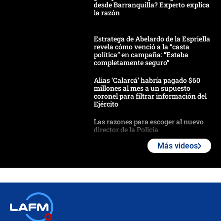
desde Barranquilla? Experto explica
la razón
Estratega de Abelardo de la Espriella
revela cómo venció a la “casta
política” en campaña: “Estaba
completamente seguro”
Alias ‘Calarcá’ habría pagado $60
millones al mes a un supuesto
coronel para filtrar información del
Ejército
Las razones para escoger al nuevo
director de la Policía
Más videos
"Prohibir es la salida fácil": ¿Qué
futuro les espera a las cabalgatas en
Colombia?
Ministro de Defensa no descarta el
uso de la UNDMO ante posibles
disturbios durante la posesión