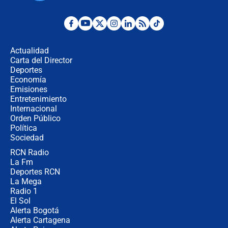
"No hubo fraude ni posibilidad de
fraude": Auditoría respondió a
señalamientos de Petro sobre
Actualidad
elección de Abelardo de La Espriella
Carta del Director
Tras su posesión, presidente De la
Deportes
Espriella empieza gira por regiones
Economía
donde perdió
Emisiones
Entretenimiento
Internacional
Las seis de las 6 con Juan Lozano |
Orden Público
miércoles 5 de agosto de 2026
Política
Sociedad
RCN Radio
🔴 EN VIVO | Noticiero La FM con
La Fm
Juan Lozano - 5 de agosto de 2026
Deportes RCN
La Mega
Radio 1
El Sol
Alerta Bogotá
Alerta Cartagena