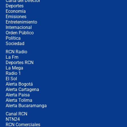
Carta del Director
Así será la posesión de Abelardo de
Deportes
la Espriella este 7 de agosto:
Economía
cronograma oficial y detalles clave
Emisiones
Entretenimiento
Internacional
Desde dermatitis hasta infecciones:
Orden Público
los riesgos de usar cascos de motos
Política
de aplicaciones de transporte
Sociedad
RCN Radio
¿Cómo comprar dólares desde el
La Fm
celular? Requisitos, pasos y
recomendaciones
Deportes RCN
La Mega
Radio 1
El Sol
Alerta Bogotá
Alerta Cartagena
Alerta Paisa
Alerta Tolima
Alerta Bucaramanga
Canal RCN
NTN24
RCN Comerciales