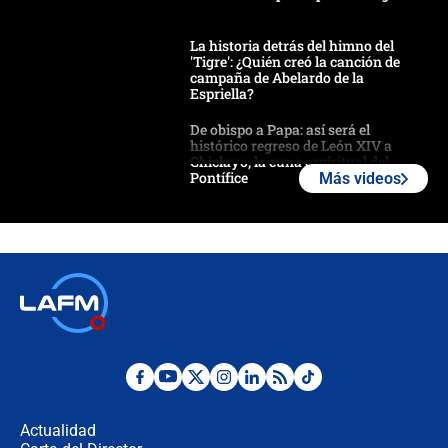
La historia detrás del himno del
'Tigre': ¿Quién creó la canción de
campaña de Abelardo de la
Espriella?
De obispo a Papa: así será el
histórico regreso de León XIV a
Chiclayo, la cuna espiritual del
Pontífice
Más videos
Polémica por rabino, pastor y
sacerdote en la posesión de Abelardo
de la Espriella: ¿Se violó el Estado
laico?
🔴 EN VIVO | Primer discurso de
Abelardo de la Espriella como
presidente de Colombia
¿La posesión de Abelardo De la
Espriella en Cali inicia la
descentralización en Colombia? Esto
Actualidad
respondió el alcalde Eder