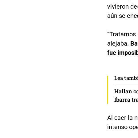
vivieron d
aún se enc
“Tratamos d
alejaba.
Ba
fue imposi
Lea tamb
Hallan c
Ibarra t
Al caer la 
intenso ope