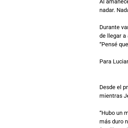
Al amanecer
nadar. Nada
Durante va
de llegar a
“Pensé que
Para Luci
Desde el p
mientras J
“Hubo un m
más duro n