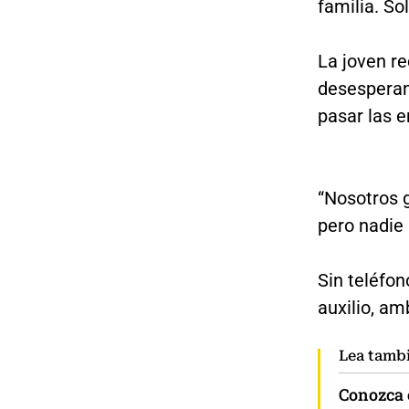
familia. So
La joven r
desesperan
pasar las 
“Nosotros 
pero nadie 
Sin teléfon
auxilio, a
Lea tamb
Conozca e