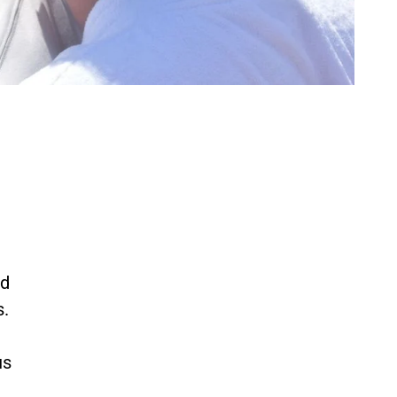
ed
s.
us