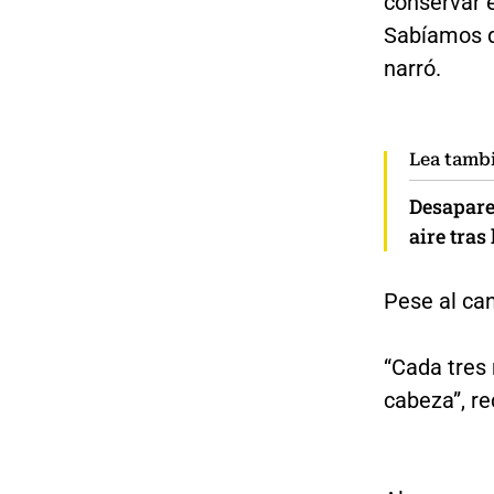
conservar 
Sabíamos qu
narró.
Lea tamb
Desapare
aire tras
Pese al ca
“Cada tres
cabeza”, re