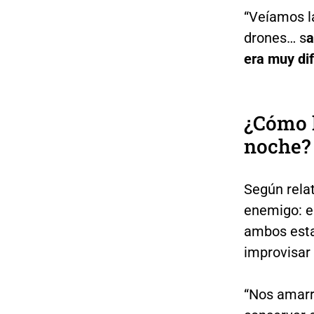
“Veíamos la
drones… s
a
era muy dif
¿Cómo l
noche?
Según relat
enemigo: e
ambos esta
improvisar 
“Nos amarr