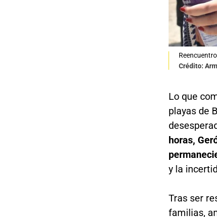
Reencuentro
Crédito: Ar
Lo que com
playas de 
desesperad
horas, Ger
permanecie
y la incert
Tras ser re
familias, 