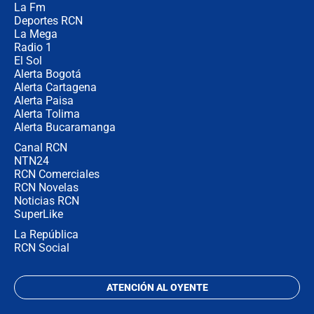
La Fm
celular? Requisitos, pasos y
recomendaciones
Deportes RCN
La Mega
Radio 1
El Sol
Alerta Bogotá
Alerta Cartagena
Alerta Paisa
Alerta Tolima
Alerta Bucaramanga
Canal RCN
NTN24
RCN Comerciales
RCN Novelas
Noticias RCN
SuperLike
La República
RCN Social
ATENCIÓN AL OYENTE