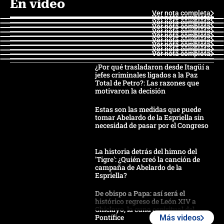
En video
Ver nota completa
Ver nota completa
Ver nota completa
Ver nota completa
Ver nota completa
Ver nota completa
Ver nota completa
Ver nota completa
Ver nota completa
Ver nota completa
¿Por qué trasladaron desde Itagüí a
jefes criminales ligados a la Paz
Total de Petro?: Las razones que
motivaron la decisión
Estas son las medidas que puede
tomar Abelardo de la Espriella sin
necesidad de pasar por el Congreso
La historia detrás del himno del
'Tigre': ¿Quién creó la canción de
campaña de Abelardo de la
Espriella?
De obispo a Papa: así será el
histórico regreso de León XIV a
Chiclayo, la cuna espiritual del
Pontífice
Más videos