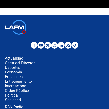
Polémica por rabino, pastor y
sacerdote en la posesión de Abelardo
de la Espriella: ¿Se violó el Estado
laico?
🔴 EN VIVO | Primer discurso de
Abelardo de la Espriella como
presidente de Colombia
¿La posesión de Abelardo De la
Espriella en Cali inicia la
descentralización en Colombia? Esto
Actualidad
respondió el alcalde Eder
Carta del Director
Así será la posesión de Abelardo de
Deportes
la Espriella este 7 de agosto:
Economía
cronograma oficial y detalles clave
Emisiones
Entretenimiento
Internacional
Desde dermatitis hasta infecciones:
Orden Público
los riesgos de usar cascos de motos
Política
de aplicaciones de transporte
Sociedad
RCN Radio
¿Cómo comprar dólares desde el