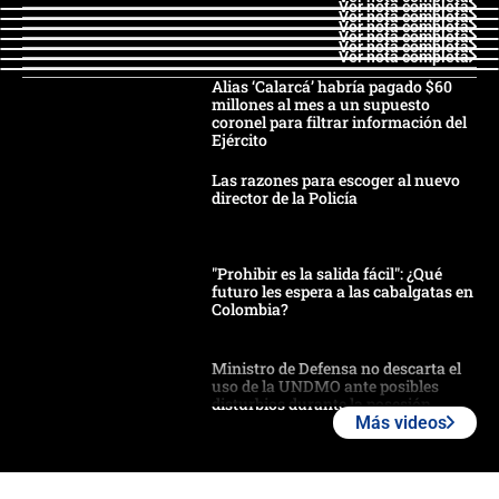
Ver nota completa
Ver nota completa
Ver nota completa
Ver nota completa
Ver nota completa
Ver nota completa
Alias ‘Calarcá’ habría pagado $60
millones al mes a un supuesto
coronel para filtrar información del
Ejército
Las razones para escoger al nuevo
director de la Policía
"Prohibir es la salida fácil": ¿Qué
futuro les espera a las cabalgatas en
Colombia?
Ministro de Defensa no descarta el
uso de la UNDMO ante posibles
disturbios durante la posesión
Más videos
"No hubo fraude ni posibilidad de
fraude": Auditoría respondió a
señalamientos de Petro sobre