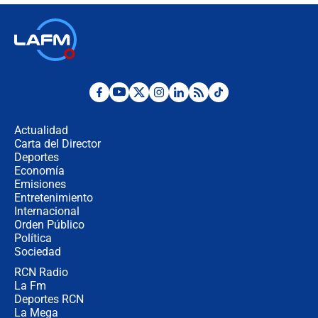
elección de Abelardo de La Espriella
Tras su posesión, presidente De la
Espriella empieza gira por regiones
donde perdió
Las seis de las 6 con Juan Lozano |
miércoles 5 de agosto de 2026
Actualidad
Carta del Director
🔴 EN VIVO | Noticiero La FM con
Deportes
Juan Lozano - 5 de agosto de 2026
Economía
Emisiones
Entretenimiento
Internacional
La petición de los empresarios al
Orden Público
gobierno de De la Espriella antes del
Política
Congreso de la ANDI
Sociedad
RCN Radio
María Fernanda Cabal asegura que
La Fm
Uribe tiene "aversión" a la palabra
derecha: "Es como si le hablaran del
Deportes RCN
demonio"
La Mega