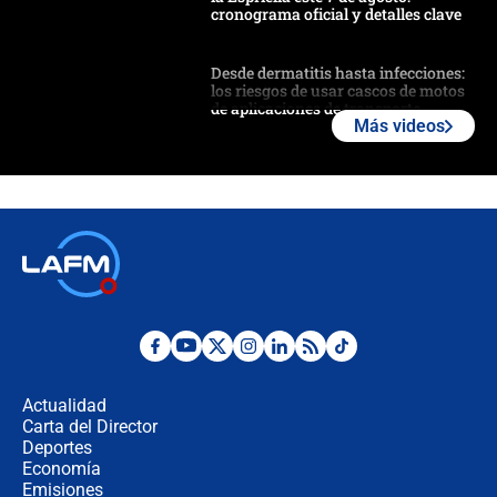
cronograma oficial y detalles clave
Desde dermatitis hasta infecciones:
los riesgos de usar cascos de motos
de aplicaciones de transporte
Más videos
¿Cómo comprar dólares desde el
celular? Requisitos, pasos y
recomendaciones
Las seis de las 6 con Juan Lozano |
jueves 6 de agosto de 2026
Posesión de Abelardo De La Espriella
en Cali: ¿qué pasará con los
congresistas del Pacto Histórico que
Actualidad
no asistirán?
Carta del Director
Álvaro Uribe asistirá a la posesión y
Deportes
crece el pulso por la elección del
Economía
contralor
Emisiones