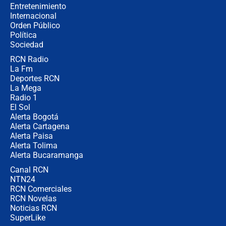
Entretenimiento
Internacional
🔴 EN VIVO | Noticiero La FM con
Orden Público
Juan Lozano - 6 de agosto de 2026
Política
Sociedad
RCN Radio
¿Por qué De la Espriella gobernará
La Fm
desde Barranquilla? Experto explica
la razón
Deportes RCN
La Mega
Radio 1
El Sol
Alerta Bogotá
Alerta Cartagena
Alerta Paisa
Alerta Tolima
Alerta Bucaramanga
Canal RCN
NTN24
RCN Comerciales
RCN Novelas
Noticias RCN
SuperLike