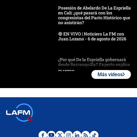
Posesión de Abelardo De La Espriella
en Cali: ¿qué pasará con los
congresistas del Pacto Histórico que
no asistirán?
🔴 EN VIVO | Noticiero La FM con
Juan Lozano - 6 de agosto de 2026
¿Por qué De la Espriella gobernará
desde Barranquilla? Experto explica
la razón
Más videos
Estratega de Abelardo de la Espriella
revela cómo venció a la “casta
política” en campaña: “Estaba
completamente seguro”
Alias ‘Calarcá’ habría pagado $60
millones al mes a un supuesto
coronel para filtrar información del
Ejército
Las razones para escoger al nuevo