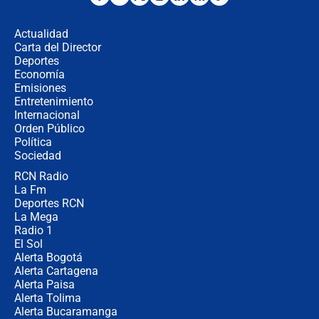
director de la Policía
Actualidad
Carta del Director
"Prohibir es la salida fácil": ¿Qué
Deportes
futuro les espera a las cabalgatas en
Economía
Colombia?
Emisiones
Entretenimiento
Internacional
Ministro de Defensa no descarta el
Orden Público
uso de la UNDMO ante posibles
Política
disturbios durante la posesión
Sociedad
RCN Radio
"No hubo fraude ni posibilidad de
La Fm
fraude": Auditoría respondió a
señalamientos de Petro sobre
Deportes RCN
elección de Abelardo de La Espriella
La Mega
Radio 1
El Sol
Alerta Bogotá
Alerta Cartagena
Alerta Paisa
Alerta Tolima
Alerta Bucaramanga