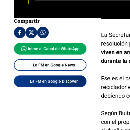
Compartir
La Secretar
resolución 
Unirse al Canal de WhatsApp
viven en a
durante la
La FM en Google News
Ese es el 
La FM en Google Discover
reciclador 
debiendo ce
Según Buit
con el prop