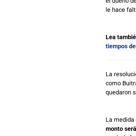
el dueño d
le hace falt
Lea tambi
tiempos de
La resoluc
como Buitr
quedaron s
La medida 
monto será 