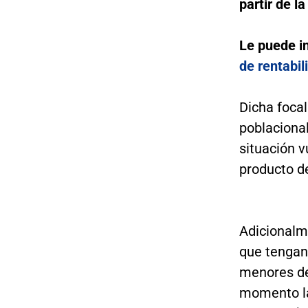
partir de l
Le puede i
de rentabil
Dicha focal
poblaciona
situación v
producto d
Adicionalme
que tengan
menores de 
momento la