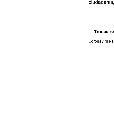
ciudadanía,
Temas re
Coronavirus
a