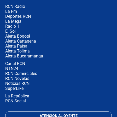
RCN Radio
Posesión de Abelardo De La Espriella
La Fm
en Cali: ¿qué pasará con los
congresistas del Pacto Histórico que
Deportes RCN
no asistirán?
La Mega
Radio 1
El Sol
Alerta Bogotá
Alerta Cartagena
Alerta Paisa
Alerta Tolima
Alerta Bucaramanga
Canal RCN
NTN24
RCN Comerciales
RCN Novelas
Noticias RCN
SuperLike
La República
RCN Social
ATENCIÓN AL OYENTE