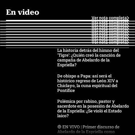
En video
Ver nota completa
Ver nota completa
Ver nota completa
Ver nota completa
Ver nota completa
Ver nota completa
Ver nota completa
Ver nota completa
Ver nota completa
Ver nota completa
La historia detrás del himno del
'Tigre': ¿Quién creó la canción de
campaña de Abelardo de la
Espriella?
De obispo a Papa: así será el
histórico regreso de León XIV a
Chiclayo, la cuna espiritual del
Pontífice
Polémica por rabino, pastor y
sacerdote en la posesión de Abelardo
de la Espriella: ¿Se violó el Estado
laico?
🔴 EN VIVO | Primer discurso de
Abelardo de la Espriella como