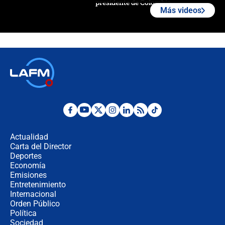
presidente de Colombia
Más videos
¿La posesión de Abelardo De la
Espriella en Cali inicia la
descentralización en Colombia? Esto
respondió el alcalde Eder
Así será la posesión de Abelardo de
la Espriella este 7 de agosto:
cronograma oficial y detalles clave
Desde dermatitis hasta infecciones:
los riesgos de usar cascos de motos
de aplicaciones de transporte
Actualidad
Carta del Director
¿Cómo comprar dólares desde el
Deportes
celular? Requisitos, pasos y
Economía
recomendaciones
Emisiones
Entretenimiento
Internacional
Las seis de las 6 con Juan Lozano |
Orden Público
jueves 6 de agosto de 2026
Política
Sociedad