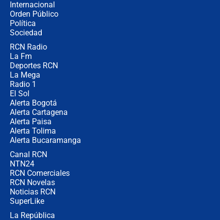
Internacional
Alias ‘Calarcá’ habría pagado $60
Orden Público
millones al mes a un supuesto
Política
coronel para filtrar información del
Ejército
Sociedad
RCN Radio
Las razones para escoger al nuevo
La Fm
director de la Policía
Deportes RCN
La Mega
Radio 1
El Sol
Alerta Bogotá
Alerta Cartagena
Alerta Paisa
Alerta Tolima
Alerta Bucaramanga
Canal RCN
NTN24
RCN Comerciales
RCN Novelas
Noticias RCN
SuperLike
La República