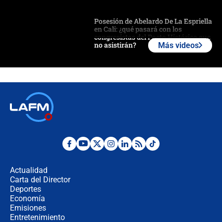
Posesión de Abelardo De La Espriella
en Cali: ¿qué pasará con los
congresistas del Pacto Histórico que
no asistirán?
Más videos
Álvaro Uribe asistirá a la posesión y
crece el pulso por la elección del
contralor
🔴 EN VIVO | Noticiero La FM con
Juan Lozano - 6 de agosto de 2026
¿Por qué De la Espriella gobernará
desde Barranquilla? Experto explica
la razón
Actualidad
Carta del Director
Estratega de Abelardo de la Espriella
Deportes
revela cómo venció a la “casta
Economía
política” en campaña: “Estaba
Emisiones
completamente seguro”
Entretenimiento