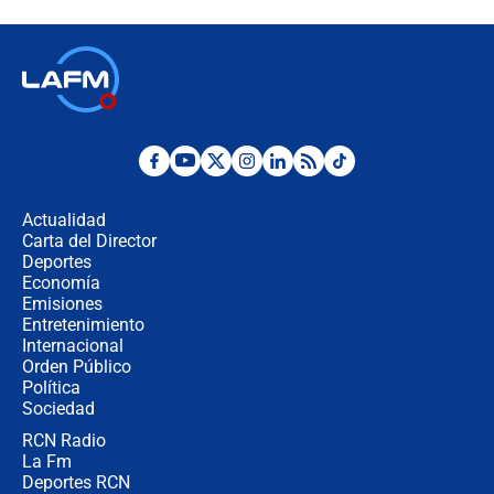
señalamientos de Petro sobre
elección de Abelardo de La Espriella
Tras su posesión, presidente De la
Espriella empieza gira por regiones
donde perdió
Las seis de las 6 con Juan Lozano |
miércoles 5 de agosto de 2026
Actualidad
Carta del Director
🔴 EN VIVO | Noticiero La FM con
Deportes
Juan Lozano - 5 de agosto de 2026
Economía
Emisiones
Entretenimiento
Internacional
La petición de los empresarios al
Orden Público
gobierno de De la Espriella antes del
Política
Congreso de la ANDI
Sociedad
RCN Radio
María Fernanda Cabal asegura que
La Fm
Uribe tiene "aversión" a la palabra
derecha: "Es como si le hablaran del
Deportes RCN