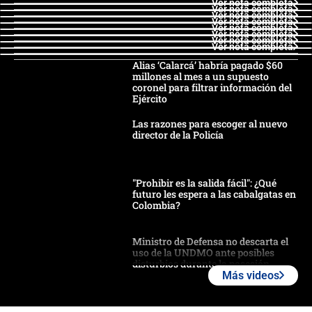
Ver nota completa
Ver nota completa
Ver nota completa
Ver nota completa
Ver nota completa
Ver nota completa
Ver nota completa
Ver nota completa
Alias ‘Calarcá’ habría pagado $60
millones al mes a un supuesto
coronel para filtrar información del
Ejército
Las razones para escoger al nuevo
director de la Policía
"Prohibir es la salida fácil": ¿Qué
futuro les espera a las cabalgatas en
Colombia?
Ministro de Defensa no descarta el
uso de la UNDMO ante posibles
disturbios durante la posesión
Más videos
"No hubo fraude ni posibilidad de
fraude": Auditoría respondió a