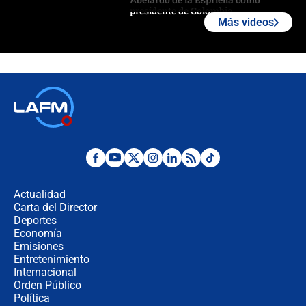
presidente de Colombia
Más videos
¿La posesión de Abelardo De la
Espriella en Cali inicia la
descentralización en Colombia? Esto
respondió el alcalde Eder
Así será la posesión de Abelardo de
la Espriella este 7 de agosto:
cronograma oficial y detalles clave
Desde dermatitis hasta infecciones:
los riesgos de usar cascos de motos
de aplicaciones de transporte
Actualidad
Carta del Director
¿Cómo comprar dólares desde el
Deportes
celular? Requisitos, pasos y
Economía
recomendaciones
Emisiones
Entretenimiento
Internacional
Las seis de las 6 con Juan Lozano |
Orden Público
jueves 6 de agosto de 2026
Política