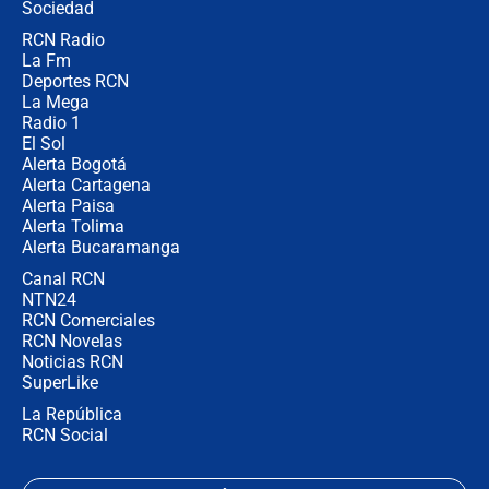
Sociedad
RCN Radio
Posesión de Abelardo De La Espriella
La Fm
en Cali: ¿qué pasará con los
congresistas del Pacto Histórico que
Deportes RCN
no asistirán?
La Mega
Radio 1
El Sol
Alerta Bogotá
Alerta Cartagena
Alerta Paisa
Alerta Tolima
Alerta Bucaramanga
Canal RCN
NTN24
RCN Comerciales
RCN Novelas
Noticias RCN
SuperLike
La República
RCN Social