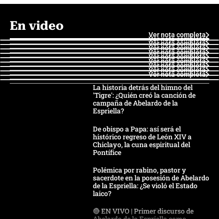
En video
Ver nota completa
Ver nota completa
Ver nota completa
Ver nota completa
Ver nota completa
Ver nota completa
Ver nota completa
Ver nota completa
Ver nota completa
Ver nota completa
La historia detrás del himno del
'Tigre': ¿Quién creó la canción de
campaña de Abelardo de la
Espriella?
De obispo a Papa: así será el
histórico regreso de León XIV a
Chiclayo, la cuna espiritual del
Pontífice
Polémica por rabino, pastor y
sacerdote en la posesión de Abelardo
de la Espriella: ¿Se violó el Estado
laico?
🔴 EN VIVO | Primer discurso de
Abelardo de la Espriella como