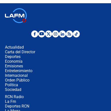
recomendaciones
Las seis de las 6 con Juan Lozano |
jueves 6 de agosto de 2026
Posesión de Abelardo De La Espriella
en Cali: ¿qué pasará con los
congresistas del Pacto Histórico que
Actualidad
no asistirán?
Carta del Director
Álvaro Uribe asistirá a la posesión y
Deportes
crece el pulso por la elección del
Economía
contralor
Emisiones
Entretenimiento
Internacional
🔴 EN VIVO | Noticiero La FM con
Orden Público
Juan Lozano - 6 de agosto de 2026
Política
Sociedad
RCN Radio
¿Por qué De la Espriella gobernará
La Fm
desde Barranquilla? Experto explica
la razón
Deportes RCN
La Mega