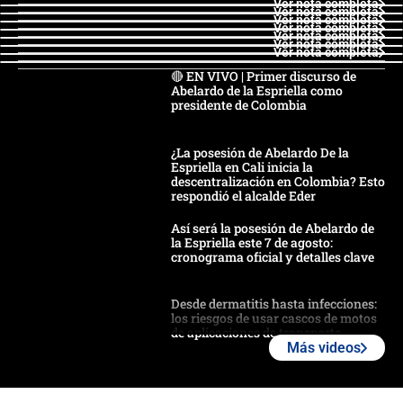
Ver nota completa
Ver nota completa
Ver nota completa
Ver nota completa
Ver nota completa
Ver nota completa
Ver nota completa
🔴 EN VIVO | Primer discurso de
Abelardo de la Espriella como
presidente de Colombia
¿La posesión de Abelardo De la
Espriella en Cali inicia la
descentralización en Colombia? Esto
respondió el alcalde Eder
Así será la posesión de Abelardo de
la Espriella este 7 de agosto:
cronograma oficial y detalles clave
Desde dermatitis hasta infecciones:
los riesgos de usar cascos de motos
de aplicaciones de transporte
Más videos
¿Cómo comprar dólares desde el
celular? Requisitos, pasos y