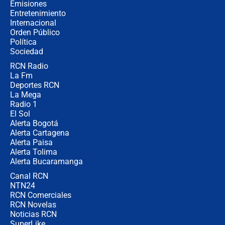
política” en campaña: “Estaba
Emisiones
completamente seguro”
Entretenimiento
Internacional
Alias ‘Calarcá’ habría pagado $60
Orden Público
millones al mes a un supuesto
Política
coronel para filtrar información del
Ejército
Sociedad
RCN Radio
Las razones para escoger al nuevo
La Fm
director de la Policía
Deportes RCN
La Mega
Radio 1
El Sol
Alerta Bogotá
Alerta Cartagena
Alerta Paisa
Alerta Tolima
Alerta Bucaramanga
Canal RCN
NTN24
RCN Comerciales
RCN Novelas
Noticias RCN
SuperLike