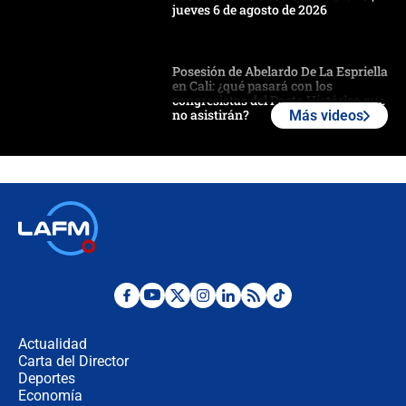
jueves 6 de agosto de 2026
Posesión de Abelardo De La Espriella
en Cali: ¿qué pasará con los
congresistas del Pacto Histórico que
no asistirán?
Más videos
Álvaro Uribe asistirá a la posesión y
crece el pulso por la elección del
contralor
🔴 EN VIVO | Noticiero La FM con
Juan Lozano - 6 de agosto de 2026
¿Por qué De la Espriella gobernará
desde Barranquilla? Experto explica
la razón
Actualidad
Carta del Director
Estratega de Abelardo de la Espriella
Deportes
revela cómo venció a la “casta
Economía