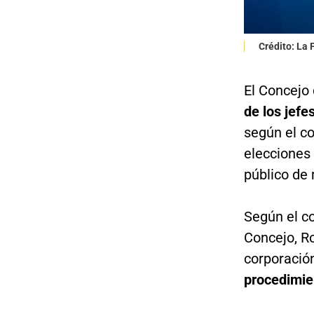
Crédito: La
El Concejo
de los jefes
según el co
elecciones 
público de 
Según el co
Concejo, Ro
corporación
procedimien