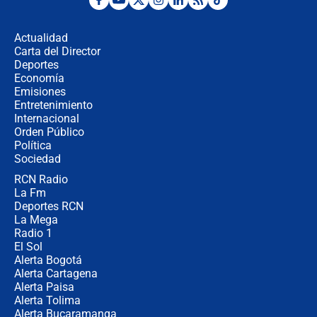
Fuerte temblor en Colombia hoy:
evacúan edificios y reportan daños
en Pereira, Armenia y Medellín
Actualidad
Carta del Director
Fuerte terremoto en Colombia se
Deportes
registró hoy 10 de agosto; sacudida
Economía
se sintió en varias ciudades
Emisiones
Entretenimiento
Internacional
🔴 EN VIVO | Noticiero La FM con
Orden Público
Juan Lozano - 10 de agosto de 2026
Política
Sociedad
RCN Radio
¿Por qué trasladaron desde Itagüí a
La Fm
jefes criminales ligados a la Paz
Total de Petro?: Las razones que
Deportes RCN
motivaron la decisión
La Mega
Radio 1
El Sol
Alerta Bogotá
Alerta Cartagena
Alerta Paisa
Alerta Tolima
Alerta Bucaramanga