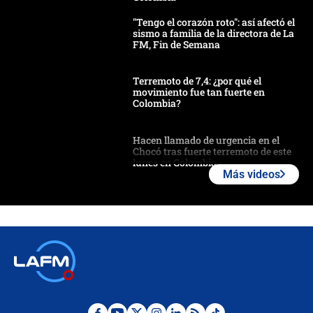
"Tengo el corazón roto": así afectó el
sismo a familia de la directora de La
FM, Fin de Semana
Terremoto de 7,4: ¿por qué el
movimiento fue tan fuerte en
Colombia?
Hacen llamado de urgencia en el
Chocó tras fuerte terremoto de este
lunes en Colombia
Más videos
Estas fueron las medidas que activó
la UNGRD tras el fuerte terremoto de
7,4 hoy en Colombia
Terremoto en Cali: colapsó edificio
de tres pisos y rescataron a una
niña entre los escombros