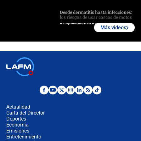
Desde dermatitis hasta infecciones:
los riesgos de usar cascos de motos
de aplicaciones de transporte
Más videos
¿Cómo comprar dólares desde el
celular? Requisitos, pasos y
recomendaciones
Las seis de las 6 con Juan Lozano |
jueves 6 de agosto de 2026
Posesión de Abelardo De La Espriella
en Cali: ¿qué pasará con los
congresistas del Pacto Histórico que
Actualidad
no asistirán?
Carta del Director
Álvaro Uribe asistirá a la posesión y
Deportes
crece el pulso por la elección del
Economía
contralor
Emisiones
Entretenimiento