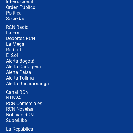
Internacional
🔴 EN VIVO | Noticiero La FM con
Orden Público
Juan Lozano - 6 de agosto de 2026
Política
Sociedad
RCN Radio
¿Por qué De la Espriella gobernará
La Fm
desde Barranquilla? Experto explica
la razón
Deportes RCN
La Mega
Radio 1
El Sol
Alerta Bogotá
Alerta Cartagena
Alerta Paisa
Alerta Tolima
Alerta Bucaramanga
Canal RCN
NTN24
RCN Comerciales
RCN Novelas
Noticias RCN
SuperLike
La República