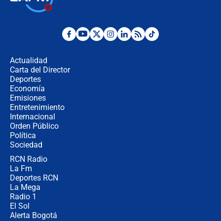
la Espriella este 7 de agosto:
cronograma oficial y detalles clave
Desde dermatitis hasta infecciones:
los riesgos de usar cascos de motos
de aplicaciones de transporte
Actualidad
Carta del Director
¿Cómo comprar dólares desde el
Deportes
celular? Requisitos, pasos y
Economía
recomendaciones
Emisiones
Entretenimiento
Internacional
Las seis de las 6 con Juan Lozano |
Orden Público
jueves 6 de agosto de 2026
Política
Sociedad
RCN Radio
Posesión de Abelardo De La Espriella
La Fm
en Cali: ¿qué pasará con los
congresistas del Pacto Histórico que
Deportes RCN
no asistirán?
La Mega
Radio 1
El Sol
Alerta Bogotá