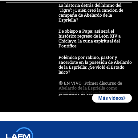
La historia detrás del himno del
'Tigre': ¿Quién creó la canción de
campaña de Abelardo de la
Espriella?
De obispo a Papa: así será el
histórico regreso de León XIV a
Chiclayo, la cuna espiritual del
Pontífice
Polémica por rabino, pastor y
sacerdote en la posesión de Abelardo
de la Espriella: ¿Se violó el Estado
laico?
🔴 EN VIVO | Primer discurso de
Abelardo de la Espriella como
presidente de Colombia
Más videos
¿La posesión de Abelardo De la
Espriella en Cali inicia la
descentralización en Colombia? Esto
respondió el alcalde Eder
Así será la posesión de Abelardo de