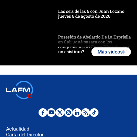
Las seis de las 6 con Juan Lozano |
jueves 6 de agosto de 2026
Posesión de Abelardo De La Espriella
en Cali: ¿qué pasará con los
congresistas del Pacto Histórico que
no asistirán?
Más videos
Álvaro Uribe asistirá a la posesión y
crece el pulso por la elección del
contralor
🔴 EN VIVO | Noticiero La FM con
Juan Lozano - 6 de agosto de 2026
¿Por qué De la Espriella gobernará
desde Barranquilla? Experto explica
la razón
Actualidad
Carta del Director