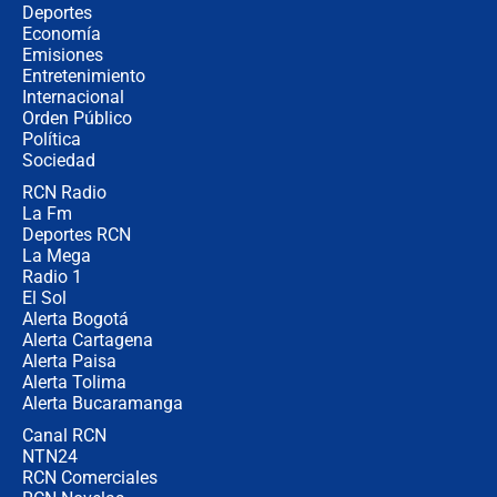
Estratega de Abelardo de la Espriella
Deportes
revela cómo venció a la “casta
Economía
política” en campaña: “Estaba
Emisiones
completamente seguro”
Entretenimiento
Internacional
Alias ‘Calarcá’ habría pagado $60
Orden Público
millones al mes a un supuesto
Política
coronel para filtrar información del
Ejército
Sociedad
RCN Radio
Las razones para escoger al nuevo
La Fm
director de la Policía
Deportes RCN
La Mega
Radio 1
El Sol
Alerta Bogotá
Alerta Cartagena
Alerta Paisa
Alerta Tolima
Alerta Bucaramanga
Canal RCN
NTN24
RCN Comerciales