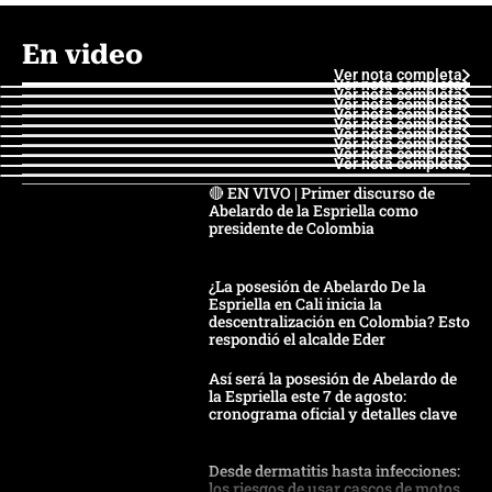
En video
Ver nota completa
Ver nota completa
Ver nota completa
Ver nota completa
Ver nota completa
Ver nota completa
Ver nota completa
Ver nota completa
Ver nota completa
Ver nota completa
🔴 EN VIVO | Primer discurso de
Abelardo de la Espriella como
presidente de Colombia
¿La posesión de Abelardo De la
Espriella en Cali inicia la
descentralización en Colombia? Esto
respondió el alcalde Eder
Así será la posesión de Abelardo de
la Espriella este 7 de agosto:
cronograma oficial y detalles clave
Desde dermatitis hasta infecciones:
los riesgos de usar cascos de motos