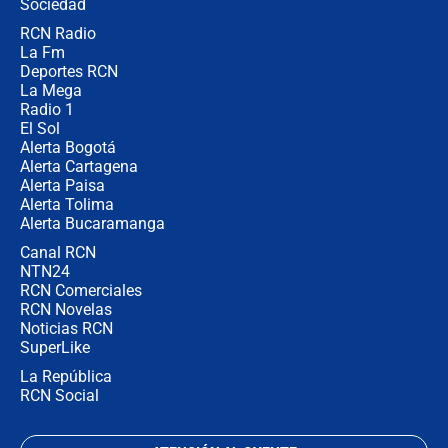
Sociedad
RCN Radio
¿Por qué De la Espriella gobernará
La Fm
desde Barranquilla? Experto explica
la razón
Deportes RCN
La Mega
Radio 1
El Sol
Alerta Bogotá
Alerta Cartagena
Alerta Paisa
Alerta Tolima
Alerta Bucaramanga
Canal RCN
NTN24
RCN Comerciales
RCN Novelas
Noticias RCN
SuperLike
La República
RCN Social