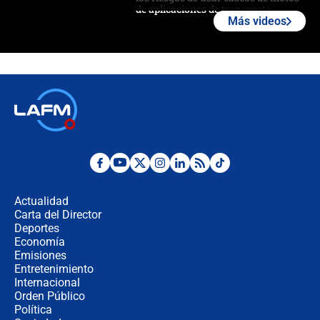
de aplicaciones de transporte
Más videos
¿Cómo comprar dólares desde el
celular? Requisitos, pasos y
recomendaciones
Las seis de las 6 con Juan Lozano |
jueves 6 de agosto de 2026
Posesión de Abelardo De La Espriella
en Cali: ¿qué pasará con los
congresistas del Pacto Histórico que
Actualidad
no asistirán?
Carta del Director
Álvaro Uribe asistirá a la posesión y
Deportes
crece el pulso por la elección del
Economía
contralor
Emisiones
Entretenimiento
Internacional
🔴 EN VIVO | Noticiero La FM con
Orden Público
Juan Lozano - 6 de agosto de 2026
Política