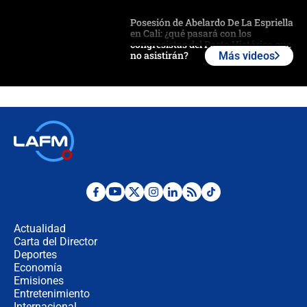
Posesión de Abelardo De La Espriella
en Cali: ¿qué pasará con los
congresistas del Pacto Histórico que
no asistirán?
Más videos
Álvaro Uribe asistirá a la posesión y
crece el pulso por la elección del
contralor
🔴 EN VIVO | Noticiero La FM con
Juan Lozano - 6 de agosto de 2026
¿Por qué De la Espriella gobernará
desde Barranquilla? Experto explica
la razón
Actualidad
Carta del Director
Estratega de Abelardo de la Espriella
Deportes
revela cómo venció a la “casta
Economía
política” en campaña: “Estaba
Emisiones
completamente seguro”
Entretenimiento
Internacional