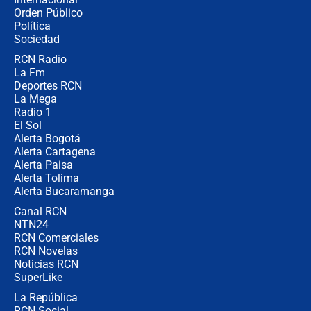
Alias ‘Calarcá’ habría pagado $60
Orden Público
millones al mes a un supuesto
Política
coronel para filtrar información del
Ejército
Sociedad
RCN Radio
Las razones para escoger al nuevo
La Fm
director de la Policía
Deportes RCN
La Mega
Radio 1
El Sol
Alerta Bogotá
Alerta Cartagena
Alerta Paisa
Alerta Tolima
Alerta Bucaramanga
Canal RCN
NTN24
RCN Comerciales
RCN Novelas
Noticias RCN
SuperLike
La República
RCN Social