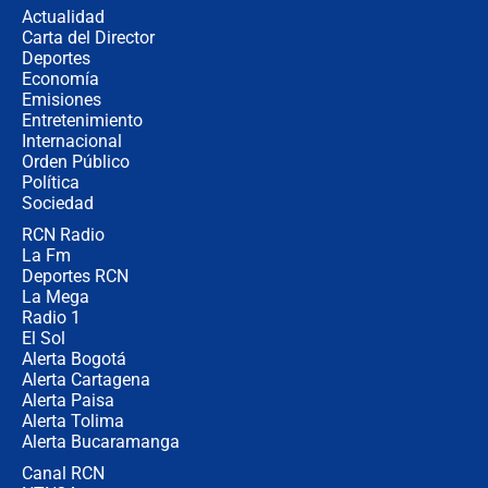
la razón
Actualidad
Carta del Director
Estratega de Abelardo de la Espriella
Deportes
revela cómo venció a la “casta
Economía
política” en campaña: “Estaba
Emisiones
completamente seguro”
Entretenimiento
Internacional
Alias ‘Calarcá’ habría pagado $60
Orden Público
millones al mes a un supuesto
Política
coronel para filtrar información del
Ejército
Sociedad
RCN Radio
Las razones para escoger al nuevo
La Fm
director de la Policía
Deportes RCN
La Mega
Radio 1
El Sol
Alerta Bogotá
Alerta Cartagena
Alerta Paisa
Alerta Tolima
Alerta Bucaramanga
Canal RCN