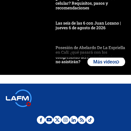
celular? Requisitos, pasos y
recomendaciones
Las seis de las 6 con Juan Lozano |
jueves 6 de agosto de 2026
Posesión de Abelardo De La Espriella
en Cali: ¿qué pasará con los
congresistas del Pacto Histórico que
no asistirán?
Más videos
Álvaro Uribe asistirá a la posesión y
crece el pulso por la elección del
contralor
🔴 EN VIVO | Noticiero La FM con
Juan Lozano - 6 de agosto de 2026
¿Por qué De la Espriella gobernará
desde Barranquilla? Experto explica