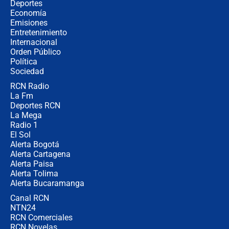
Alias ‘Calarcá’ habría pagado $60
Deportes
millones al mes a un supuesto
Economía
coronel para filtrar información del
Emisiones
Ejército
Entretenimiento
Internacional
Las razones para escoger al nuevo
Orden Público
director de la Policía
Política
Sociedad
RCN Radio
"Prohibir es la salida fácil": ¿Qué
La Fm
futuro les espera a las cabalgatas en
Colombia?
Deportes RCN
La Mega
Radio 1
El Sol
Alerta Bogotá
Alerta Cartagena
Alerta Paisa
Alerta Tolima
Alerta Bucaramanga
Canal RCN
NTN24
RCN Comerciales
RCN Novelas