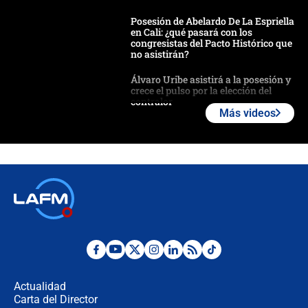
Posesión de Abelardo De La Espriella
en Cali: ¿qué pasará con los
congresistas del Pacto Histórico que
no asistirán?
Álvaro Uribe asistirá a la posesión y
crece el pulso por la elección del
contralor
Más videos
🔴 EN VIVO | Noticiero La FM con
Juan Lozano - 6 de agosto de 2026
¿Por qué De la Espriella gobernará
desde Barranquilla? Experto explica
la razón
Estratega de Abelardo de la Espriella
revela cómo venció a la “casta
política” en campaña: “Estaba
Actualidad
completamente seguro”
Carta del Director