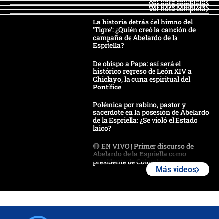
Ver nota completa
Ver nota completa
Ver nota completa
La historia detrás del himno del
'Tigre': ¿Quién creó la canción de
campaña de Abelardo de la
Espriella?
De obispo a Papa: así será el
histórico regreso de León XIV a
Chiclayo, la cuna espiritual del
Pontífice
Polémica por rabino, pastor y
sacerdote en la posesión de Abelardo
de la Espriella: ¿Se violó el Estado
laico?
🔴 EN VIVO | Primer discurso de
Abelardo de la Espriella como
presidente de Colombia
Más videos
¿La posesión de Abelardo De la
Espriella en Cali inicia la
descentralización en Colombia? Esto
respondió el alcalde Eder