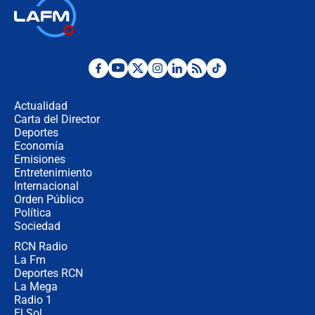
Así será la posesión de Abelardo de
la Espriella este 7 de agosto:
cronograma oficial y detalles clave
Desde dermatitis hasta infecciones:
los riesgos de usar cascos de motos
de aplicaciones de transporte
Actualidad
Carta del Director
¿Cómo comprar dólares desde el
Deportes
celular? Requisitos, pasos y
Economía
recomendaciones
Emisiones
Entretenimiento
Internacional
Las seis de las 6 con Juan Lozano |
Orden Público
jueves 6 de agosto de 2026
Política
Sociedad
RCN Radio
Posesión de Abelardo De La Espriella
La Fm
en Cali: ¿qué pasará con los
congresistas del Pacto Histórico que
Deportes RCN
no asistirán?
La Mega
Radio 1
El Sol