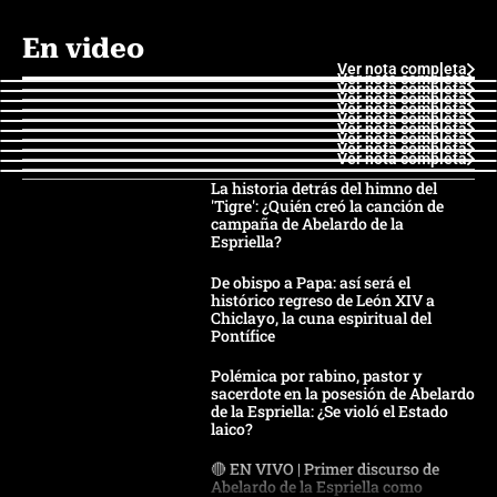
En video
Ver nota completa
Ver nota completa
Ver nota completa
Ver nota completa
Ver nota completa
Ver nota completa
Ver nota completa
Ver nota completa
Ver nota completa
Ver nota completa
La historia detrás del himno del
'Tigre': ¿Quién creó la canción de
campaña de Abelardo de la
Espriella?
De obispo a Papa: así será el
histórico regreso de León XIV a
Chiclayo, la cuna espiritual del
Pontífice
Polémica por rabino, pastor y
sacerdote en la posesión de Abelardo
de la Espriella: ¿Se violó el Estado
laico?
🔴 EN VIVO | Primer discurso de
Abelardo de la Espriella como