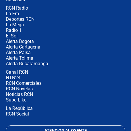
RCN Radio
Posesión de Abelardo De La Espriella
La Fm
en Cali: ¿qué pasará con los
congresistas del Pacto Histórico que
Deportes RCN
no asistirán?
La Mega
Radio 1
El Sol
Alerta Bogotá
Alerta Cartagena
Alerta Paisa
Alerta Tolima
Alerta Bucaramanga
Canal RCN
NTN24
RCN Comerciales
RCN Novelas
Noticias RCN
SuperLike
La República
RCN Social
ATENCIÓN AL OYENTE