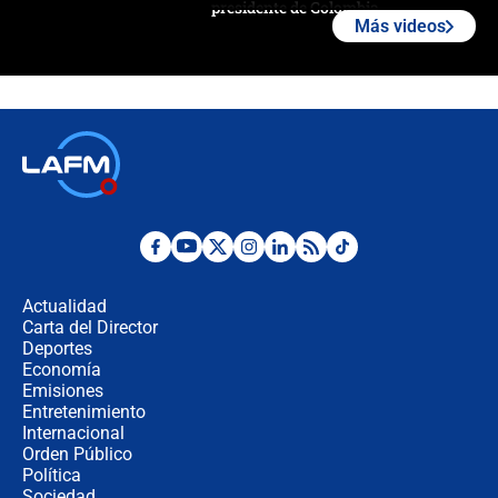
presidente de Colombia
Más videos
¿La posesión de Abelardo De la
Espriella en Cali inicia la
descentralización en Colombia? Esto
respondió el alcalde Eder
Así será la posesión de Abelardo de
la Espriella este 7 de agosto:
cronograma oficial y detalles clave
Desde dermatitis hasta infecciones:
los riesgos de usar cascos de motos
de aplicaciones de transporte
Actualidad
Carta del Director
¿Cómo comprar dólares desde el
Deportes
celular? Requisitos, pasos y
Economía
recomendaciones
Emisiones
Entretenimiento
Internacional
Las seis de las 6 con Juan Lozano |
Orden Público
jueves 6 de agosto de 2026
Política
Sociedad