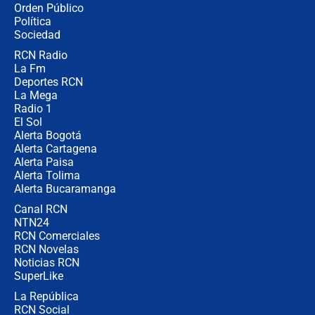
Orden Público
miércoles 5 de agosto de 2026
Política
Sociedad
RCN Radio
🔴 EN VIVO | Noticiero La FM con
La Fm
Juan Lozano - 5 de agosto de 2026
Deportes RCN
La Mega
Radio 1
El Sol
Alerta Bogotá
Alerta Cartagena
Alerta Paisa
Alerta Tolima
Alerta Bucaramanga
Canal RCN
NTN24
RCN Comerciales
RCN Novelas
Noticias RCN
SuperLike
La República
RCN Social