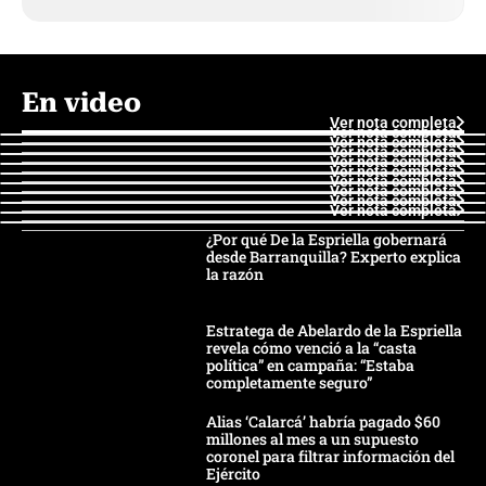
En video
Ver nota completa
Ver nota completa
Ver nota completa
Ver nota completa
Ver nota completa
Ver nota completa
Ver nota completa
Ver nota completa
Ver nota completa
Ver nota completa
¿Por qué De la Espriella gobernará
desde Barranquilla? Experto explica
la razón
Estratega de Abelardo de la Espriella
revela cómo venció a la “casta
política” en campaña: “Estaba
completamente seguro”
Alias ‘Calarcá’ habría pagado $60
millones al mes a un supuesto
coronel para filtrar información del
Ejército