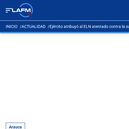
INICIO
ACTUALIDAD
Ejército atribuyó al ELN atentado contra la 
Arauca