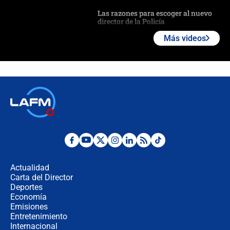
Las razones para escoger al nuevo
director de la Policía
Más videos
"Prohibir es la salida fácil": ¿Qué
futuro les espera a las cabalgatas en
Colombia?
Ministro de Defensa no descarta el
uso de la UNDMO ante posibles
disturbios durante la posesión
"No hubo fraude ni posibilidad de
fraude": Auditoría respondió a
señalamientos de Petro sobre
Actualidad
elección de Abelardo de La Espriella
Carta del Director
Tras su posesión, presidente De la
Deportes
Espriella empieza gira por regiones
Economía
donde perdió
Emisiones
Entretenimiento
Internacional
Las seis de las 6 con Juan Lozano |