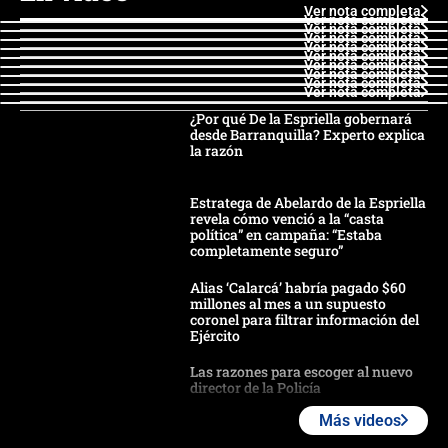
Ver nota completa
Ver nota completa
Ver nota completa
Ver nota completa
Ver nota completa
Ver nota completa
Ver nota completa
Ver nota completa
Ver nota completa
Ver nota completa
¿Por qué De la Espriella gobernará
desde Barranquilla? Experto explica
la razón
Estratega de Abelardo de la Espriella
revela cómo venció a la “casta
política” en campaña: “Estaba
completamente seguro”
Alias ‘Calarcá’ habría pagado $60
millones al mes a un supuesto
coronel para filtrar información del
Ejército
Las razones para escoger al nuevo
director de la Policía
Más videos