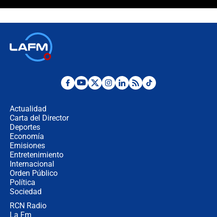
"Prohibir es la salida fácil": ¿Qué
futuro les espera a las cabalgatas en
Colombia?
Ministro de Defensa no descarta el
uso de la UNDMO ante posibles
disturbios durante la posesión
"No hubo fraude ni posibilidad de
fraude": Auditoría respondió a
señalamientos de Petro sobre
Actualidad
elección de Abelardo de La Espriella
Carta del Director
Tras su posesión, presidente De la
Deportes
Espriella empieza gira por regiones
Economía
donde perdió
Emisiones
Entretenimiento
Internacional
Las seis de las 6 con Juan Lozano |
Orden Público
miércoles 5 de agosto de 2026
Política
Sociedad
RCN Radio
🔴 EN VIVO | Noticiero La FM con
La Fm
Juan Lozano - 5 de agosto de 2026