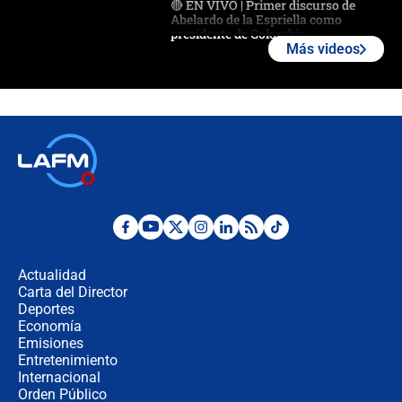
🔴 EN VIVO | Primer discurso de
Abelardo de la Espriella como
presidente de Colombia
Más videos
¿La posesión de Abelardo De la
Espriella en Cali inicia la
descentralización en Colombia? Esto
respondió el alcalde Eder
Así será la posesión de Abelardo de
la Espriella este 7 de agosto:
cronograma oficial y detalles clave
Desde dermatitis hasta infecciones:
los riesgos de usar cascos de motos
de aplicaciones de transporte
Actualidad
Carta del Director
¿Cómo comprar dólares desde el
Deportes
celular? Requisitos, pasos y
Economía
recomendaciones
Emisiones
Entretenimiento
Internacional
Las seis de las 6 con Juan Lozano |
Orden Público
jueves 6 de agosto de 2026