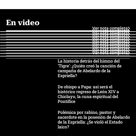
En video
Ver nota completa
Ver nota completa
Ver nota completa
Ver nota completa
Ver nota completa
Ver nota completa
Ver nota completa
Ver nota completa
Ver nota completa
Ver nota completa
La historia detrás del himno del
'Tigre': ¿Quién creó la canción de
campaña de Abelardo de la
Espriella?
De obispo a Papa: así será el
histórico regreso de León XIV a
Chiclayo, la cuna espiritual del
Pontífice
Polémica por rabino, pastor y
sacerdote en la posesión de Abelardo
de la Espriella: ¿Se violó el Estado
laico?