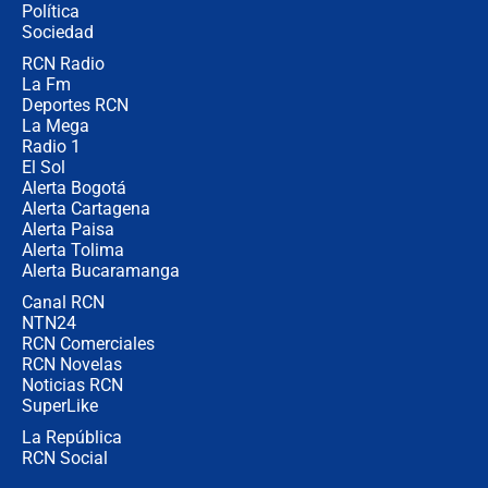
Política
Sociedad
RCN Radio
Posesión de Abelardo De La Espriella
La Fm
en Cali: ¿qué pasará con los
congresistas del Pacto Histórico que
Deportes RCN
no asistirán?
La Mega
Radio 1
El Sol
Alerta Bogotá
Alerta Cartagena
Alerta Paisa
Alerta Tolima
Alerta Bucaramanga
Canal RCN
NTN24
RCN Comerciales
RCN Novelas
Noticias RCN
SuperLike
La República
RCN Social