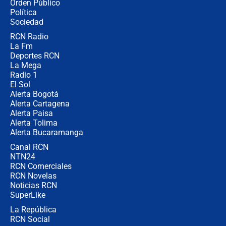
Orden Público
Juan Lozano - 6 de agosto de 2026
Política
Sociedad
RCN Radio
¿Por qué De la Espriella gobernará
La Fm
desde Barranquilla? Experto explica
la razón
Deportes RCN
La Mega
Radio 1
El Sol
Alerta Bogotá
Alerta Cartagena
Alerta Paisa
Alerta Tolima
Alerta Bucaramanga
Canal RCN
NTN24
RCN Comerciales
RCN Novelas
Noticias RCN
SuperLike
La República
RCN Social