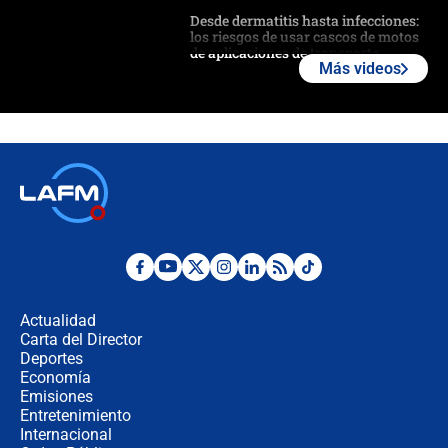
Desde dermatitis hasta infecciones:
los riesgos de usar cascos de motos
de aplicaciones de transporte
Más videos
¿Cómo comprar dólares desde el
celular? Requisitos, pasos y
recomendaciones
Las seis de las 6 con Juan Lozano |
jueves 6 de agosto de 2026
Posesión de Abelardo De La Espriella
en Cali: ¿qué pasará con los
congresistas del Pacto Histórico que
Actualidad
no asistirán?
Carta del Director
Álvaro Uribe asistirá a la posesión y
Deportes
crece el pulso por la elección del
Economía
contralor
Emisiones
Entretenimiento
Internacional
🔴 EN VIVO | Noticiero La FM con