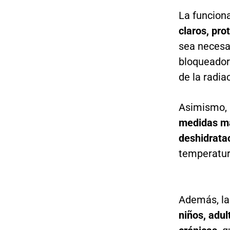
La funcion
claros,
pro
sea necesa
bloqueador 
de la radiac
Asimismo, 
medidas má
deshidrata
temperatur
Además, la
niños, adu