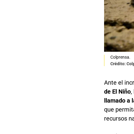
Colprensa.
Crédito: Co
Ante el in
de El Niño
,
llamado a 
que permita
recursos na