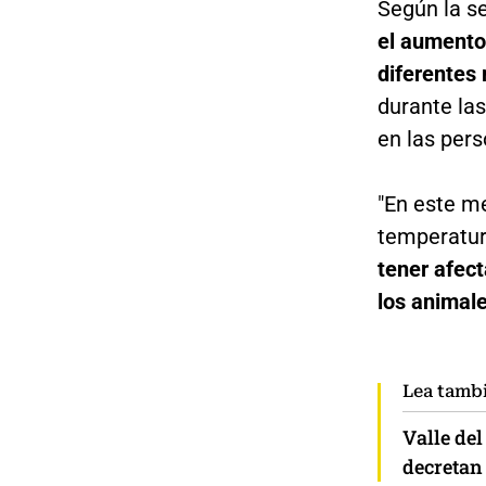
Según la se
el aumento
diferentes
durante la
en las per
"En este m
temperatur
tener afect
los animal
Lea tamb
Valle de
decretan 