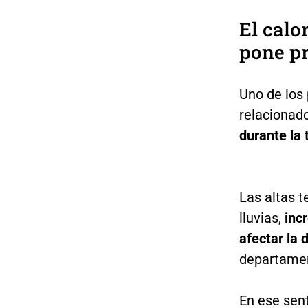
El calo
pone pr
Uno de los 
relacionad
durante la
Las altas 
lluvias,
incr
afectar la 
departame
En ese sent