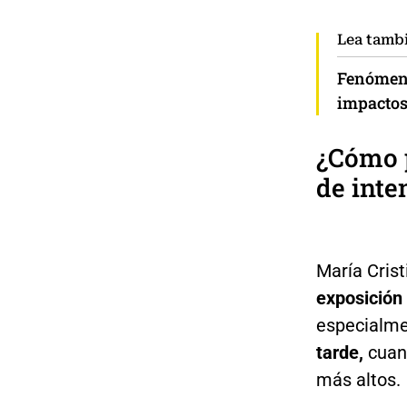
Lea tamb
Fenómeno
impactos
¿Cómo p
de inte
María Cris
exposición 
especialm
tarde,
cuand
más altos.