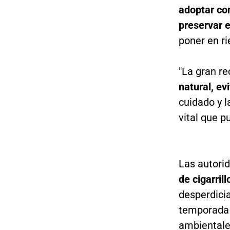
adoptar co
preservar 
poner en r
"La gran r
natural, ev
cuidado y l
vital que p
Las autori
de cigarril
desperdici
temporada 
ambientale