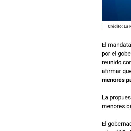
Crédito: La
El mandata
por el gobe
reunido con
afirmar que
menores par
La propuest
menores d
El goberna