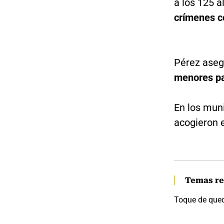
a los 125 a
crímenes c
Pérez aseg
menores pa
En los mun
acogieron 
Temas re
Toque de que