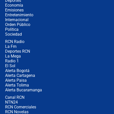
Tras su posesión, presidente De la
Deportes
Espriella empieza gira por regiones
Economía
donde perdió
Emisiones
Entretenimiento
Internacional
Las seis de las 6 con Juan Lozano |
Orden Público
miércoles 5 de agosto de 2026
Política
Sociedad
RCN Radio
🔴 EN VIVO | Noticiero La FM con
La Fm
Juan Lozano - 5 de agosto de 2026
Deportes RCN
La Mega
Radio 1
El Sol
Alerta Bogotá
Alerta Cartagena
Alerta Paisa
Alerta Tolima
Alerta Bucaramanga
Canal RCN
NTN24
RCN Comerciales
RCN Novelas