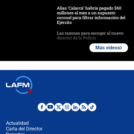
Alias ‘Calarcá’ habría pagado $60
millones al mes a un supuesto
coronel para filtrar información del
Ejército
Las razones para escoger al nuevo
director de la Policía
Más videos
"Prohibir es la salida fácil": ¿Qué
futuro les espera a las cabalgatas en
Colombia?
Ministro de Defensa no descarta el
uso de la UNDMO ante posibles
disturbios durante la posesión
"No hubo fraude ni posibilidad de
fraude": Auditoría respondió a
señalamientos de Petro sobre
Actualidad
elección de Abelardo de La Espriella
Carta del Director