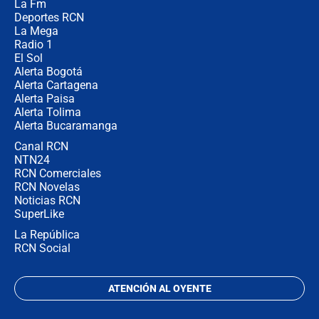
La Fm
desde Barranquilla? Experto explica
la razón
Deportes RCN
La Mega
Radio 1
El Sol
Alerta Bogotá
Alerta Cartagena
Alerta Paisa
Alerta Tolima
Alerta Bucaramanga
Canal RCN
NTN24
RCN Comerciales
RCN Novelas
Noticias RCN
SuperLike
La República
RCN Social
ATENCIÓN AL OYENTE