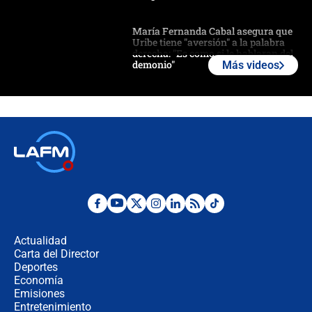
María Fernanda Cabal asegura que
Uribe tiene "aversión" a la palabra
derecha: "Es como si le hablaran del
demonio"
Más videos
Bogotá alista cobro por alumbrado:
así sería la nueva sobretasa al
impuesto predial
Exprocurador Alejandro Ordóñez
volvería a la OEA
Las seis de las 6 con Juan Lozano |
martes 4 de agosto de 2026
Actualidad
Carta del Director
🔴 EN VIVO | Noticiero La FM con
Deportes
Juan Lozano - 4 de agosto de 2026
Economía
Emisiones
Entretenimiento