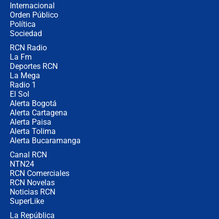
Internacional
Ángela Benedetti revela el papel que
Orden Público
habría tenido Verónica Alcocer en la
Política
campaña de Petro
Sociedad
RCN Radio
Cabal revela por qué De la Espriella
La Fm
no la quiso en el gabinete y
confirma: "Quiero ser presidente en
Deportes RCN
2030"
La Mega
Radio 1
El Sol
Alerta Bogotá
Alerta Cartagena
Alerta Paisa
Alerta Tolima
Alerta Bucaramanga
Canal RCN
NTN24
RCN Comerciales
RCN Novelas
Noticias RCN
SuperLike
La República