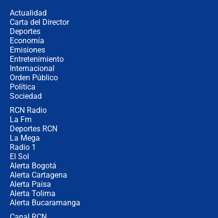
la razón
Actualidad
Carta del Director
Estratega de Abelardo de la Espriella
Deportes
revela cómo venció a la “casta
Economía
política” en campaña: “Estaba
Emisiones
completamente seguro”
Entretenimiento
Internacional
Alias ‘Calarcá’ habría pagado $60
Orden Público
millones al mes a un supuesto
Política
coronel para filtrar información del
Ejército
Sociedad
RCN Radio
Las razones para escoger al nuevo
La Fm
director de la Policía
Deportes RCN
La Mega
Radio 1
El Sol
Alerta Bogotá
Alerta Cartagena
Alerta Paisa
Alerta Tolima
Alerta Bucaramanga
Canal RCN