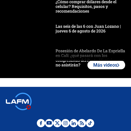
¿Cómo comprar dólares desde el
celular? Requisitos, pasos y
recomendaciones
Las seis de las 6 con Juan Lozano |
jueves 6 de agosto de 2026
Posesión de Abelardo De La Espriella
en Cali: ¿qué pasará con los
congresistas del Pacto Histórico que
no asistirán?
Más videos
Álvaro Uribe asistirá a la posesión y
crece el pulso por la elección del
contralor
🔴 EN VIVO | Noticiero La FM con
Juan Lozano - 6 de agosto de 2026
¿Por qué De la Espriella gobernará
desde Barranquilla? Experto explica