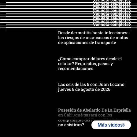
Ver nota completa
Ver nota completa
Ver nota completa
Ver nota completa
Ver nota completa
Ver nota completa
Ver nota completa
Ver nota completa
Ver nota completa
Desde dermatitis hasta infecciones:
los riesgos de usar cascos de motos
de aplicaciones de transporte
¿Cómo comprar dólares desde el
celular? Requisitos, pasos y
recomendaciones
Las seis de las 6 con Juan Lozano |
jueves 6 de agosto de 2026
Posesión de Abelardo De La Espriella
en Cali: ¿qué pasará con los
congresistas del Pacto Histórico que
no asistirán?
Más videos
Álvaro Uribe asistirá a la posesión y