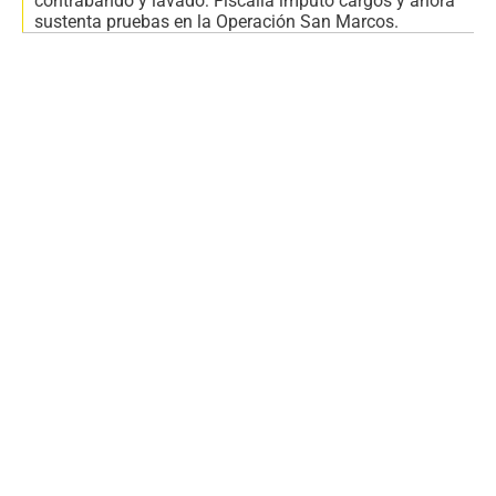
contrabando y lavado: Fiscalía imputó cargos y ahora
sustenta pruebas en la Operación San Marcos.