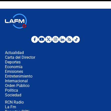
crece el pulso por la elección del
contralor
🔴 EN VIVO | Noticiero La FM con
Juan Lozano - 6 de agosto de 2026
¿Por qué De la Espriella gobernará
desde Barranquilla? Experto explica
la razón
Actualidad
Carta del Director
Estratega de Abelardo de la Espriella
Deportes
revela cómo venció a la “casta
Economía
política” en campaña: “Estaba
Emisiones
completamente seguro”
Entretenimiento
Internacional
Alias ‘Calarcá’ habría pagado $60
Orden Público
millones al mes a un supuesto
Política
coronel para filtrar información del
Ejército
Sociedad
RCN Radio
Las razones para escoger al nuevo
La Fm
director de la Policía