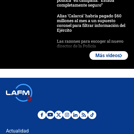
política” en campaña: “Estaba
completamente seguro”
Alias ‘Calarcá’ habría pagado $60
millones al mes a un supuesto
coronel para filtrar información del
Ejército
Las razones para escoger al nuevo
director de la Policía
Más videos
"Prohibir es la salida fácil": ¿Qué
futuro les espera a las cabalgatas en
Colombia?
Ministro de Defensa no descarta el
uso de la UNDMO ante posibles
disturbios durante la posesión
"No hubo fraude ni posibilidad de
fraude": Auditoría respondió a
señalamientos de Petro sobre
Actualidad
elección de Abelardo de La Espriella