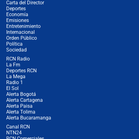
Carta del Director
Tras su posesión, presidente De la
Deportes
Espriella empieza gira por regiones
Economía
donde perdió
Emisiones
Entretenimiento
Internacional
Las seis de las 6 con Juan Lozano |
Orden Público
miércoles 5 de agosto de 2026
Política
Sociedad
RCN Radio
🔴 EN VIVO | Noticiero La FM con
La Fm
Juan Lozano - 5 de agosto de 2026
Deportes RCN
La Mega
Radio 1
El Sol
Alerta Bogotá
Alerta Cartagena
Alerta Paisa
Alerta Tolima
Alerta Bucaramanga
Canal RCN
NTN24
RCN Comerciales