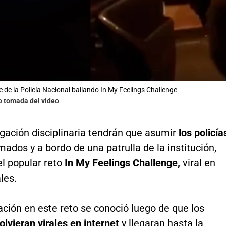
e de la Policía Nacional bailando In My Feelings Challenge
o tomada del video
gación disciplinaria tendrán que asumir
los policía
mados y a bordo de una patrulla de la institución,
el popular reto
In
My Feelings Challenge,
viral en
les.
ación en este reto se conoció luego de que los
olvieran virales en internet
y llegaran hasta la