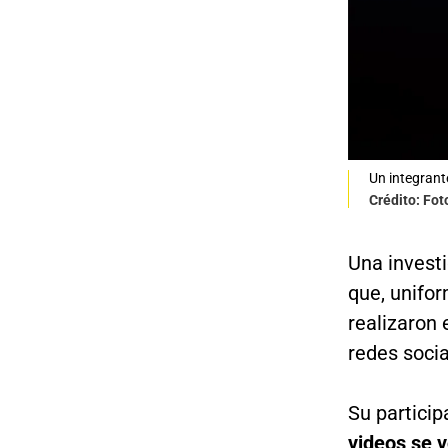
Un integrant
Crédito: Fot
Una investi
que, unifor
realizaron 
redes socia
Su particip
videos se v