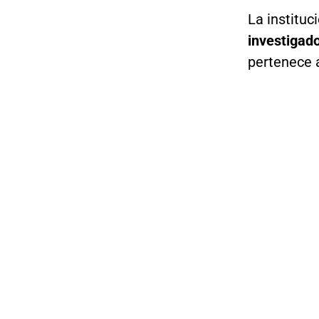
La instituc
investigad
pertenece 