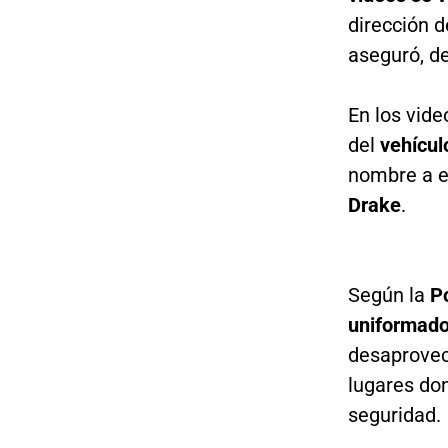
dirección d
aseguró, de
En los vid
del
vehícu
nombre a e
Drake
.
Según la
Po
uniformado
desaprovec
lugares do
seguridad.