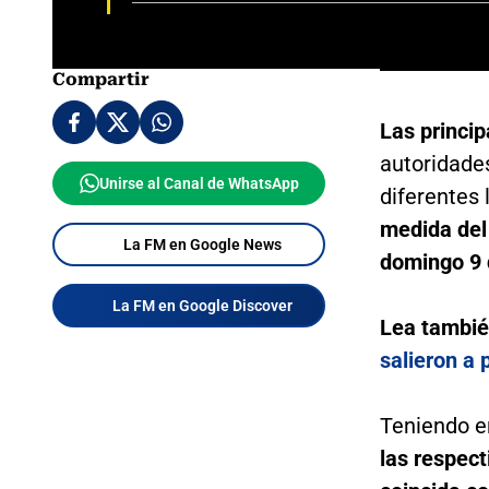
Compartir
Las princip
autoridade
Unirse al Canal de WhatsApp
diferentes 
medida del
La FM en Google News
domingo 9 
La FM en Google Discover
Lea tambié
salieron a 
Teniendo e
las respect