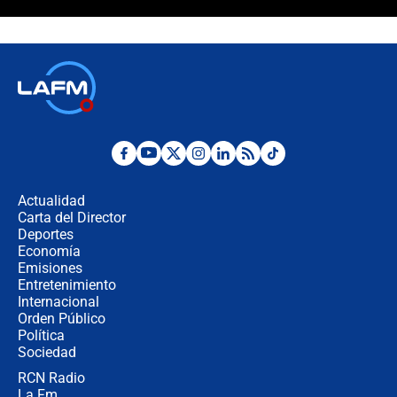
"Prohibir es la salida fácil": ¿Qué
futuro les espera a las cabalgatas en
Colombia?
Ministro de Defensa no descarta el
uso de la UNDMO ante posibles
disturbios durante la posesión
"No hubo fraude ni posibilidad de
fraude": Auditoría respondió a
señalamientos de Petro sobre
Actualidad
elección de Abelardo de La Espriella
Carta del Director
Tras su posesión, presidente De la
Deportes
Espriella empieza gira por regiones
Economía
donde perdió
Emisiones
Entretenimiento
Internacional
Las seis de las 6 con Juan Lozano |
Orden Público
miércoles 5 de agosto de 2026
Política
Sociedad
RCN Radio
🔴 EN VIVO | Noticiero La FM con
La Fm
Juan Lozano - 5 de agosto de 2026