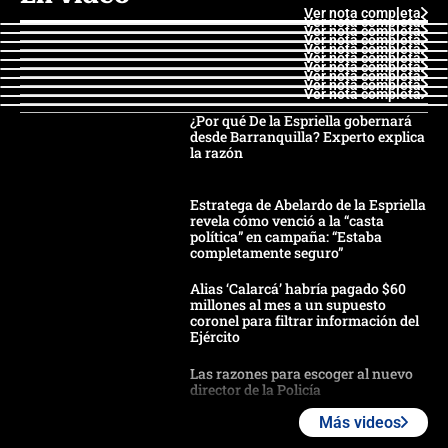
Ver nota completa
Ver nota completa
Ver nota completa
Ver nota completa
Ver nota completa
Ver nota completa
Ver nota completa
Ver nota completa
Ver nota completa
Ver nota completa
¿Por qué De la Espriella gobernará
desde Barranquilla? Experto explica
la razón
Estratega de Abelardo de la Espriella
revela cómo venció a la “casta
política” en campaña: “Estaba
completamente seguro”
Alias ‘Calarcá’ habría pagado $60
millones al mes a un supuesto
coronel para filtrar información del
Ejército
Las razones para escoger al nuevo
director de la Policía
Más videos