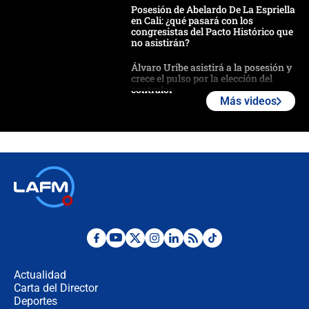
Posesión de Abelardo De La Espriella
en Cali: ¿qué pasará con los
congresistas del Pacto Histórico que
no asistirán?
Álvaro Uribe asistirá a la posesión y
crece el pulso por la elección del
contralor
Más videos
🔴 EN VIVO | Noticiero La FM con
Juan Lozano - 6 de agosto de 2026
¿Por qué De la Espriella gobernará
desde Barranquilla? Experto explica
la razón
Estratega de Abelardo de la Espriella
revela cómo venció a la “casta
política” en campaña: “Estaba
Actualidad
completamente seguro”
Carta del Director
Alias ‘Calarcá’ habría pagado $60
Deportes