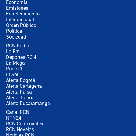
millones al mes a un supuesto
Economía
coronel para filtrar información del
Emisiones
Ejército
Entretenimiento
Internacional
Las razones para escoger al nuevo
Orden Público
director de la Policía
Política
Sociedad
RCN Radio
"Prohibir es la salida fácil": ¿Qué
La Fm
futuro les espera a las cabalgatas en
Colombia?
Deportes RCN
La Mega
Radio 1
El Sol
Alerta Bogotá
Alerta Cartagena
Alerta Paisa
Alerta Tolima
Alerta Bucaramanga
Canal RCN
NTN24
RCN Comerciales
RCN Novelas
Noticias RCN