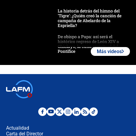
La historia detrás del himno del
'Tigre': ¿Quién creó la canción de
campaña de Abelardo de la
Espriella?
De obispo a Papa: así será el
histórico regreso de León XIV a
Chiclayo, la cuna espiritual del
Pontífice
Más videos
Polémica por rabino, pastor y
sacerdote en la posesión de Abelardo
de la Espriella: ¿Se violó el Estado
laico?
🔴 EN VIVO | Primer discurso de
Abelardo de la Espriella como
presidente de Colombia
¿La posesión de Abelardo De la
Espriella en Cali inicia la
descentralización en Colombia? Esto
Actualidad
respondió el alcalde Eder
Carta del Director