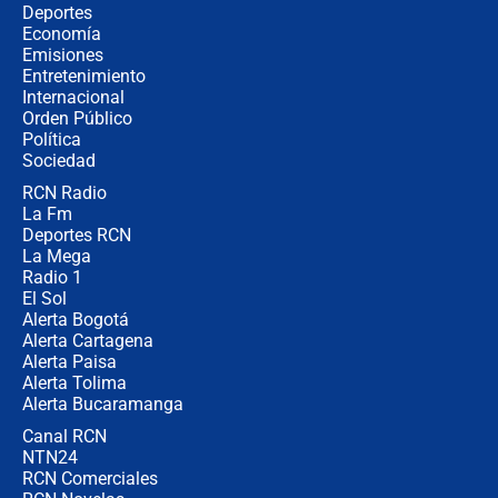
Así será la posesión de Abelardo de
Deportes
la Espriella este 7 de agosto:
Economía
cronograma oficial y detalles clave
Emisiones
Entretenimiento
Internacional
Desde dermatitis hasta infecciones:
Orden Público
los riesgos de usar cascos de motos
Política
de aplicaciones de transporte
Sociedad
RCN Radio
¿Cómo comprar dólares desde el
La Fm
celular? Requisitos, pasos y
recomendaciones
Deportes RCN
La Mega
Radio 1
El Sol
Alerta Bogotá
Alerta Cartagena
Alerta Paisa
Alerta Tolima
Alerta Bucaramanga
Canal RCN
NTN24
RCN Comerciales