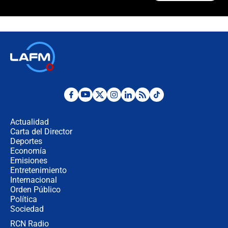
Álvaro Uribe asistirá a la posesión y
crece el pulso por la elección del
contralor
🔴 EN VIVO | Noticiero La FM con
Juan Lozano - 6 de agosto de 2026
¿Por qué De la Espriella gobernará
desde Barranquilla? Experto explica
la razón
Actualidad
Carta del Director
Estratega de Abelardo de la Espriella
Deportes
revela cómo venció a la “casta
Economía
política” en campaña: “Estaba
Emisiones
completamente seguro”
Entretenimiento
Internacional
Alias ‘Calarcá’ habría pagado $60
Orden Público
millones al mes a un supuesto
Política
coronel para filtrar información del
Ejército
Sociedad
RCN Radio
Las razones para escoger al nuevo