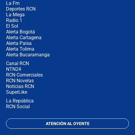
La Fm
director de la Policía
Deportes RCN
La Mega
Radio 1
El Sol
Alerta Bogotá
Alerta Cartagena
Alerta Paisa
Alerta Tolima
Alerta Bucaramanga
Canal RCN
NTN24
RCN Comerciales
RCN Novelas
Noticias RCN
SuperLike
La República
RCN Social
ATENCIÓN AL OYENTE