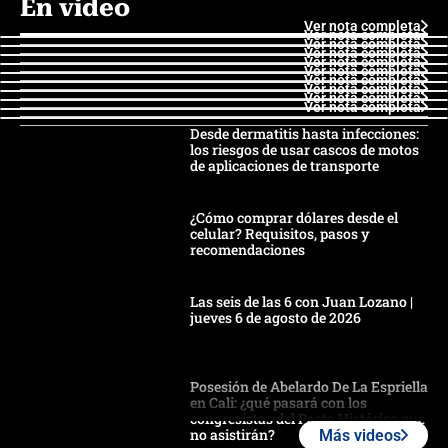
En video
Ver nota completa
Ver nota completa
Ver nota completa
Ver nota completa
Ver nota completa
Ver nota completa
Ver nota completa
Ver nota completa
Ver nota completa
Ver nota completa
Desde dermatitis hasta infecciones:
los riesgos de usar cascos de motos
de aplicaciones de transporte
¿Cómo comprar dólares desde el
celular? Requisitos, pasos y
recomendaciones
Las seis de las 6 con Juan Lozano |
jueves 6 de agosto de 2026
Posesión de Abelardo De La Espriella
en Cali: ¿qué pasará con los
congresistas del Pacto Histórico que
no asistirán?
Más videos