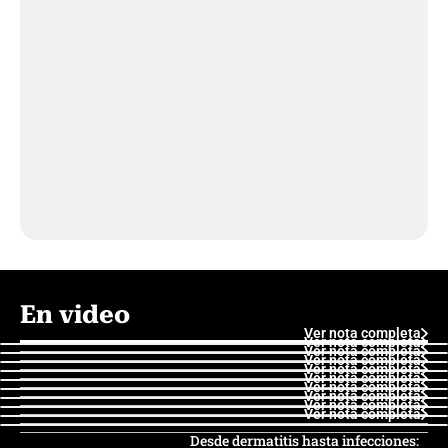
En video
Ver nota completa
Ver nota completa
Ver nota completa
Ver nota completa
Ver nota completa
Ver nota completa
Ver nota completa
Ver nota completa
Ver nota completa
Ver nota completa
Desde dermatitis hasta infecciones: