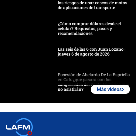
los riesgos de usar cascos de motos
de aplicaciones de transporte
¿Cómo comprar dólares desde el
celular? Requisitos, pasos y
recomendaciones
Las seis de las 6 con Juan Lozano |
jueves 6 de agosto de 2026
Posesión de Abelardo De La Espriella
en Cali: ¿qué pasará con los
congresistas del Pacto Histórico que
no asistirán?
Más videos
Álvaro Uribe asistirá a la posesión y
crece el pulso por la elección del
contralor
🔴 EN VIVO | Noticiero La FM con
Juan Lozano - 6 de agosto de 2026