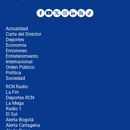
¿Por qué De la Espriella gobernará
desde Barranquilla? Experto explica
la razón
Actualidad
Carta del Director
Estratega de Abelardo de la Espriella
Deportes
revela cómo venció a la “casta
Economía
política” en campaña: “Estaba
Emisiones
completamente seguro”
Entretenimiento
Internacional
Alias ‘Calarcá’ habría pagado $60
Orden Público
millones al mes a un supuesto
Política
coronel para filtrar información del
Ejército
Sociedad
RCN Radio
Las razones para escoger al nuevo
La Fm
director de la Policía
Deportes RCN
La Mega
Radio 1
El Sol
Alerta Bogotá
Alerta Cartagena