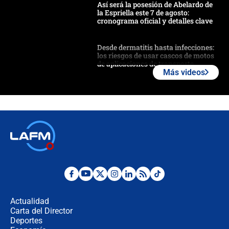
Así será la posesión de Abelardo de
la Espriella este 7 de agosto:
cronograma oficial y detalles clave
Desde dermatitis hasta infecciones:
los riesgos de usar cascos de motos
de aplicaciones de transporte
Más videos
¿Cómo comprar dólares desde el
celular? Requisitos, pasos y
recomendaciones
Las seis de las 6 con Juan Lozano |
jueves 6 de agosto de 2026
Posesión de Abelardo De La Espriella
en Cali: ¿qué pasará con los
congresistas del Pacto Histórico que
Actualidad
no asistirán?
Carta del Director
Álvaro Uribe asistirá a la posesión y
Deportes
crece el pulso por la elección del