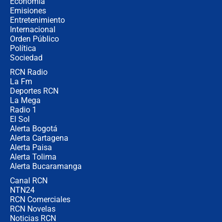
Economía
contralor
Emisiones
Entretenimiento
Internacional
🔴 EN VIVO | Noticiero La FM con
Orden Público
Juan Lozano - 6 de agosto de 2026
Política
Sociedad
RCN Radio
¿Por qué De la Espriella gobernará
La Fm
desde Barranquilla? Experto explica
la razón
Deportes RCN
La Mega
Radio 1
El Sol
Alerta Bogotá
Alerta Cartagena
Alerta Paisa
Alerta Tolima
Alerta Bucaramanga
Canal RCN
NTN24
RCN Comerciales
RCN Novelas
Noticias RCN