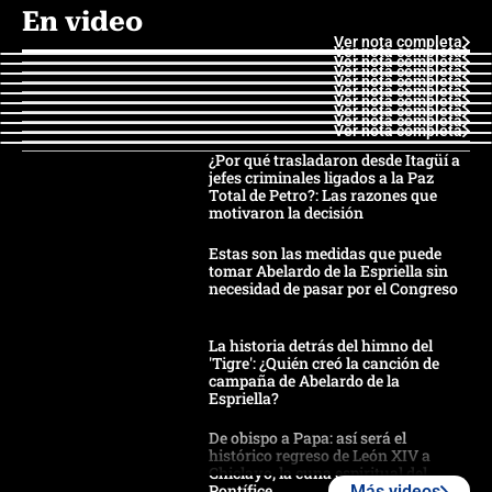
En video
Ver nota completa
Ver nota completa
Ver nota completa
Ver nota completa
Ver nota completa
Ver nota completa
Ver nota completa
Ver nota completa
Ver nota completa
Ver nota completa
¿Por qué trasladaron desde Itagüí a
jefes criminales ligados a la Paz
Total de Petro?: Las razones que
motivaron la decisión
Estas son las medidas que puede
tomar Abelardo de la Espriella sin
necesidad de pasar por el Congreso
La historia detrás del himno del
'Tigre': ¿Quién creó la canción de
campaña de Abelardo de la
Espriella?
De obispo a Papa: así será el
histórico regreso de León XIV a
Chiclayo, la cuna espiritual del
Pontífice
Más videos