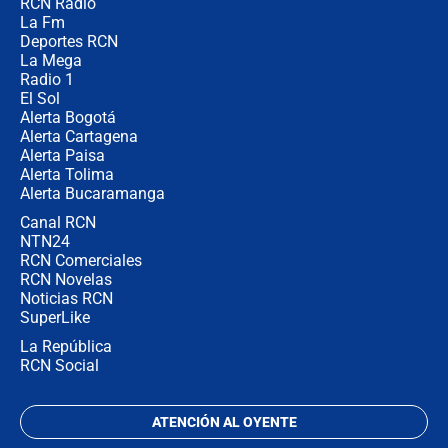
RCN Radio
¿Cómo comprar dólares desde el
La Fm
celular? Requisitos, pasos y
recomendaciones
Deportes RCN
La Mega
Radio 1
El Sol
Alerta Bogotá
Alerta Cartagena
Alerta Paisa
Alerta Tolima
Alerta Bucaramanga
Canal RCN
NTN24
RCN Comerciales
RCN Novelas
Noticias RCN
SuperLike
La República
RCN Social
ATENCIÓN AL OYENTE