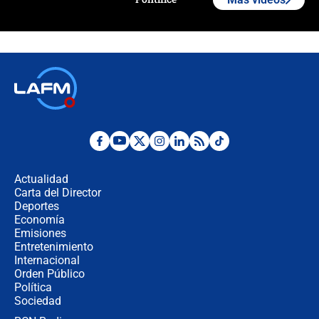
Polémica por rabino, pastor y
sacerdote en la posesión de Abelardo
de la Espriella: ¿Se violó el Estado
laico?
🔴 EN VIVO | Primer discurso de
Abelardo de la Espriella como
presidente de Colombia
¿La posesión de Abelardo De la
Espriella en Cali inicia la
descentralización en Colombia? Esto
Actualidad
respondió el alcalde Eder
Carta del Director
Así será la posesión de Abelardo de
Deportes
la Espriella este 7 de agosto:
Economía
cronograma oficial y detalles clave
Emisiones
Entretenimiento
Internacional
Desde dermatitis hasta infecciones:
Orden Público
los riesgos de usar cascos de motos
Política
de aplicaciones de transporte
Sociedad