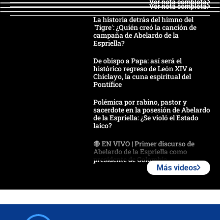
Ver nota completa
Ver nota completa
La historia detrás del himno del
'Tigre': ¿Quién creó la canción de
campaña de Abelardo de la
Espriella?
De obispo a Papa: así será el
histórico regreso de León XIV a
Chiclayo, la cuna espiritual del
Pontífice
Polémica por rabino, pastor y
sacerdote en la posesión de Abelardo
de la Espriella: ¿Se violó el Estado
laico?
🔴 EN VIVO | Primer discurso de
Abelardo de la Espriella como
presidente de Colombia
Más videos
¿La posesión de Abelardo De la
Espriella en Cali inicia la
descentralización en Colombia? Esto
respondió el alcalde Eder