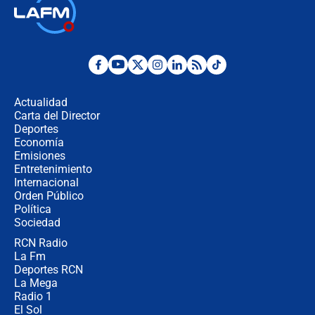
Así será la posesión de Abelardo de
la Espriella este 7 de agosto:
cronograma oficial y detalles clave
Desde dermatitis hasta infecciones:
los riesgos de usar cascos de motos
de aplicaciones de transporte
Actualidad
Carta del Director
¿Cómo comprar dólares desde el
Deportes
celular? Requisitos, pasos y
Economía
recomendaciones
Emisiones
Entretenimiento
Internacional
Las seis de las 6 con Juan Lozano |
Orden Público
jueves 6 de agosto de 2026
Política
Sociedad
RCN Radio
Posesión de Abelardo De La Espriella
La Fm
en Cali: ¿qué pasará con los
congresistas del Pacto Histórico que
Deportes RCN
no asistirán?
La Mega
Radio 1
El Sol