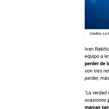
Crédito: La
Ivan Rakiti
equipo a l
perder de l
con tres re
perder, má
"
La verdad 
ocasiones
marcan tam