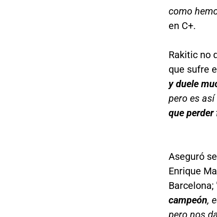
como hemos
en C+.
Rakitic no 
que sufre e
y duele mu
pero es así
que perder
Aseguró sen
Enrique Mar
Barcelona; 
campeón
, 
pero nos da