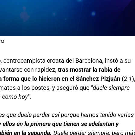
 FM
c, centrocampista croata del Barcelona, instó a su
evantarse con rapidez,
tras mostrar la rabia de
a forma que lo hicieron en el Sánchez Pizjuán
(
2-1
)
mates a los postes, y aseguró que "
duele siempre
s como hoy
".
es que duele perder así porque hemos tenido varias
y ellos en la primera que tienen se adelantan y
bién en la segunda.
Duele perder siempre, pero má